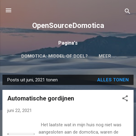
Doorgaan naar hoofdcontent
OpenSourceDomotica
Pagina's
DOMOTICA: MIDDEL OF DOEL?
MEER…
Posts uit juni, 2021 tonen
ALLES TONEN
P
o
Automatische gordijnen
s
t
juni 22, 2021
s
Het laatste wat in mijn huis nog niet was
aangesloten aan de domotica, waren de