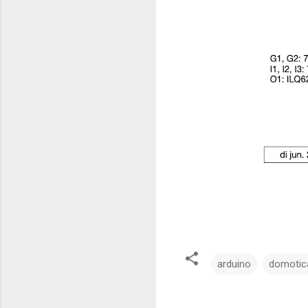
arduino
domotic
R