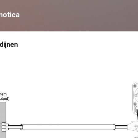
Doorgaan naar hoofdcontent
otica
dijnen