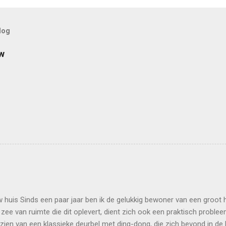
log
w
 huis Sinds een paar jaar ben ik de gelukkig bewoner van een groot 
zee van ruimte die dit oplevert, dient zich ook een praktisch problee
ien van een klassieke deurbel met ding-dong, die zich bevond in de h