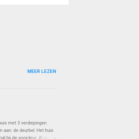
MEER LEZEN
huis met 3 verdiepingen.
m aan: de deurbel. Het huis
al bij de voordeur. Al gauw