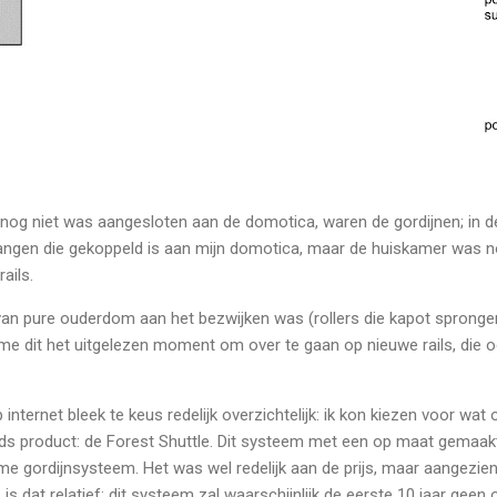
s nog niet was aangesloten aan de domotica, waren de gordijnen; in d
hangen die gekoppeld is aan mijn domotica, maar de huiskamer was 
rails.
an pure ouderdom aan het bezwijken was (rollers die kapot sprongen
me dit het uitgelezen moment om over te gaan op nieuwe rails, die o
internet bleek te keus redelijk overzichtelijk: ik kon kiezen voor wa
ds product: de Forest Shuttle. Dit systeem met een op maat gemaakte 
ieme gordijnsysteem. Het was wel redelijk aan de prijs, maar aangezien
s is dat relatief: dit systeem zal waarschijnlijk de eerste 10 jaar ge