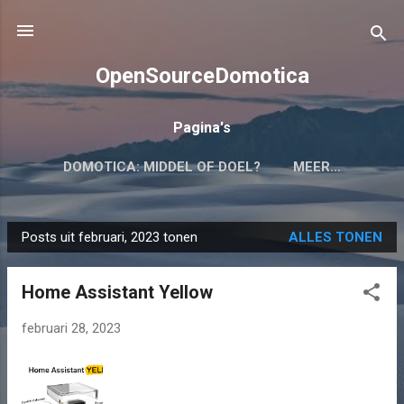
Doorgaan naar hoofdcontent
OpenSourceDomotica
Pagina's
DOMOTICA: MIDDEL OF DOEL?
MEER…
Posts uit februari, 2023 tonen
ALLES TONEN
P
o
Home Assistant Yellow
s
t
februari 28, 2023
s