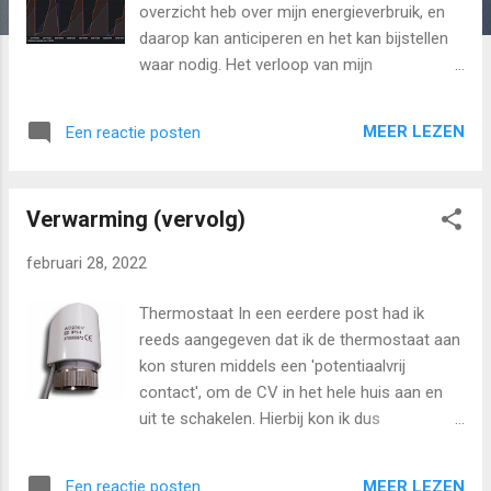
overzicht heb over mijn energieverbruik, en
daarop kan anticiperen en het kan bijstellen
waar nodig. Het verloop van mijn
energieverbruik ziet er normaal gesproken
als volgt uit: (in oranje mijn gasverbruik, in
MEER LEZEN
Een reactie posten
blauw mijn electriciteitsverbruik). Gedurende
de wintermaanden geeft dit een goed beeld
van de grenzen van wat ik met domotica kan
Verwarming (vervolg)
doen: het gasverbruik is voornamelijk
afhankelijk van de buitentemperatuur. Hierbij
februari 28, 2022
is het verschil tussen een thuiswerkdag
(linker berg) en een kantoordag goed te zien,
Thermostaat In een eerdere post had ik
het scheelt bijna een euro aan stookkosten.
reeds aangegeven dat ik de thermostaat aan
Om de kosten laag te houden, heb ik de
kon sturen middels een 'potentiaalvrij
volgende strategieën toegepast: Als ik
contact', om de CV in het hele huis aan en
aanwezig ben, is de temperatuur in de
uit te schakelen. Hierbij kon ik dus
binnenruimtes ingesteld op 18 graden, en 21
voornamelijk een ruimte in het huis
graden in de huiskamer. Als ik een kamer
aansturen, de rest van de kamers werd met
binnenkom, wordt de verwarming ingesteld
MEER LEZEN
Een reactie posten