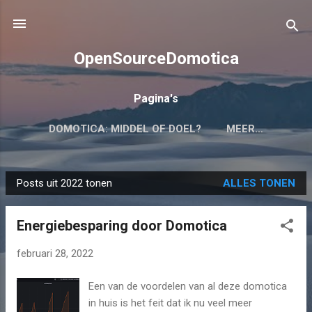
Doorgaan naar hoofdcontent
OpenSourceDomotica
Pagina's
DOMOTICA: MIDDEL OF DOEL?
MEER…
Posts uit 2022 tonen
ALLES TONEN
P
o
Energiebesparing door Domotica
s
t
februari 28, 2022
s
Een van de voordelen van al deze domotica
in huis is het feit dat ik nu veel meer